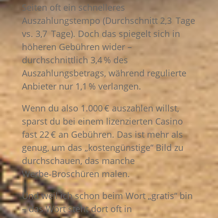
Seiten oft ein schnelleres
Auszahlungstempo (Durchschnitt 2,3 Tage
vs. 3,7 Tage). Doch das spiegelt sich in
höheren Gebühren wider –
durchschnittlich 3,4 % des
Auszahlungsbetrags, während regulierte
Anbieter nur 1,1 % verlangen.
Wenn du also 1.000 € auszahlen willst,
sparst du bei einem lizenzierten Casino
fast 22 € an Gebühren. Das ist mehr als
genug, um das „kostengünstige“ Bild zu
durchschauen, das manche
Werbe‑Broschüren malen.
Und weil ich schon beim Wort „gratis“ bin
– das Wort steht dort oft in