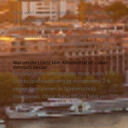
Und weil manche denken, ein 10 € Einsatz
sei unbedeutend, vergessen sie, dass das
Casino in 6 von 10 Fällen bereits einen
Verlust von 0,5 % pro Spielrunde einbaut –
das summiert sich nach 200 Runden auf
100 €.
Warum die Lizenz kein Allheilmittel ist – aber
dennoch besser
Ein deutscher Lizenzträger muss nach § 13
Glücksspielstaatsvertrag mindestens 2 %
seiner Einnahmen in Spielerschutz
investieren. Ohne diese Pflicht fehlt ein
wichtiger Puffer, was zu häufigeren
Sitzungsabbrüchen von 7 % führt.
Im Gegensatz dazu bieten nicht lizenzierte