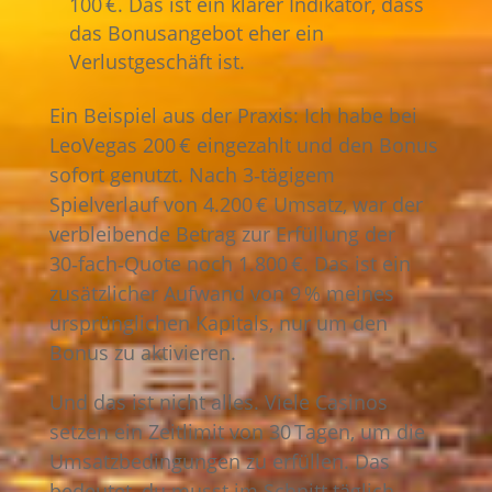
100 €. Das ist ein klarer Indikator, dass
das Bonusangebot eher ein
Verlustgeschäft ist.
Ein Beispiel aus der Praxis: Ich habe bei
LeoVegas 200 € eingezahlt und den Bonus
sofort genutzt. Nach 3‑tägigem
Spielverlauf von 4.200 € Umsatz, war der
verbleibende Betrag zur Erfüllung der
30‑fach‑Quote noch 1.800 €. Das ist ein
zusätzlicher Aufwand von 9 % meines
ursprünglichen Kapitals, nur um den
Bonus zu aktivieren.
Und das ist nicht alles. Viele Casinos
setzen ein Zeitlimit von 30 Tagen, um die
Umsatzbedingungen zu erfüllen. Das
bedeutet, du musst im Schnitt täglich