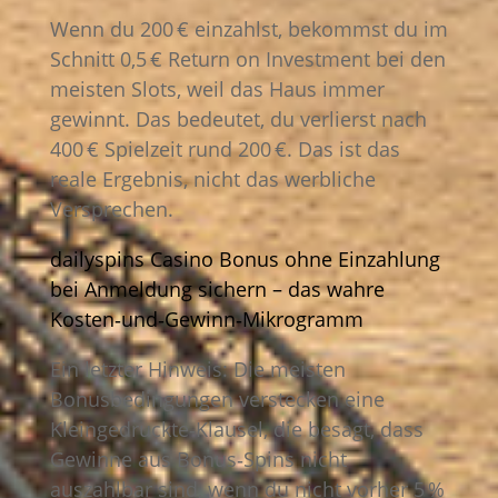
Wenn du 200 € einzahlst, bekommst du im
Schnitt 0,5 € Return on Investment bei den
meisten Slots, weil das Haus immer
gewinnt. Das bedeutet, du verlierst nach
400 € Spielzeit rund 200 €. Das ist das
reale Ergebnis, nicht das werbliche
Versprechen.
dailyspins Casino Bonus ohne Einzahlung
bei Anmeldung sichern – das wahre
Kosten‑und‑Gewinn‑Mikrogramm
Ein letzter Hinweis: Die meisten
Bonusbedingungen verstecken eine
Kleingedruckte‑Klausel, die besagt, dass
Gewinne aus Bonus‑Spins nicht
auszahlbar sind, wenn du nicht vorher 5 %