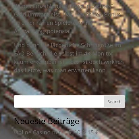
deines Einzahlungsbetrags in „echtes“
Geld umwandelst. Das macht den Bonus
zu einer reinen Spielerei ohne
Auszahlungspotenzial.
Und dann die lächerliche Schriftgröße im
FAQ-Bereich, die selbst im 4K‑Monitor
kaum erkennbar ist – das ist doch wirklich
das Letzte, was man erwarten kann.
Search
Neueste Beiträge
Online Casino mit 1, 5, 10 & 15 €