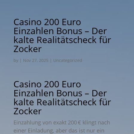
Casino 200 Euro
Einzahlen Bonus – Der
kalte Realitätscheck für
Zocker
by
|
Nov 27, 2025
| Uncategorized
Casino 200 Euro
Einzahlen Bonus – Der
kalte Realitätscheck für
Zocker
Einzahlung von exakt 200 € klingt nach
einer Einladung, aber das ist nur ein