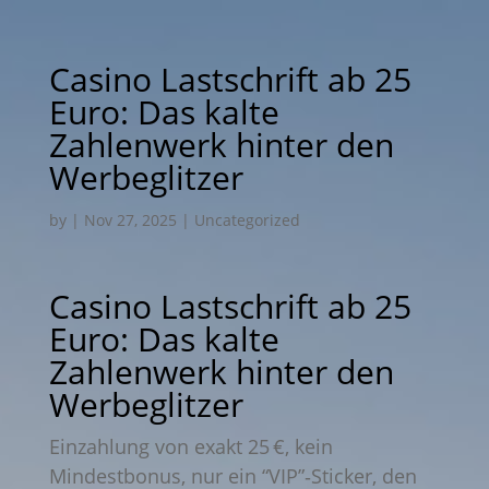
Casino Lastschrift ab 25
Euro: Das kalte
Zahlenwerk hinter den
Werbeglitzer
by
|
Nov 27, 2025
| Uncategorized
Casino Lastschrift ab 25
Euro: Das kalte
Zahlenwerk hinter den
Werbeglitzer
Einzahlung von exakt 25 €, kein
Mindestbonus, nur ein “VIP”‑Sticker, den