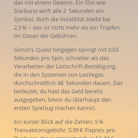
das mit einem Gewinn. Ein Slot wie
Starburst wirft alle 2 Sekunden ein
Symbol, doch die Volatilität bleibt bei
2,5 % – das ist nicht mehr als ein Tropfen
im Ozean der Gebühren.
Gonzo’s Quest hingegen springt mit 0,03
Sekunden pro Spin, schneller als das
Verarbeiten der Lastschrift‑Bestätigung,
die in den Systemen von LeoVegas
durchschnittlich 48 Sekunden dauert. Das
bedeutet, du hast das Geld bereits
ausgegeben, bevor du überhaupt den
ersten Spielzug machen kannst.
Ein kurzer Blick auf die Zahlen: 5 %
Transaktionsgebühr, 0,99 € Fixpreis pro