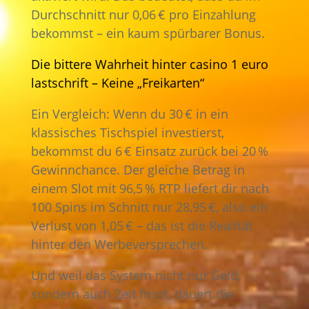
Durchschnitt nur 0,06 € pro Einzahlung
bekommst – ein kaum spürbarer Bonus.
Die bittere Wahrheit hinter casino 1 euro
lastschrift – Keine „Freikarten“
Ein Vergleich: Wenn du 30 € in ein
klassisches Tischspiel investierst,
bekommst du 6 € Einsatz zurück bei 20 %
Gewinnchance. Der gleiche Betrag in
einem Slot mit 96,5 % RTP liefert dir nach
100 Spins im Schnitt nur 28,95 €, also ein
Verlust von 1,05 € – das ist die Realität
hinter den Werbeversprechen.
Und weil das System nicht nur Geld,
sondern auch Zeit frisst, dauert die