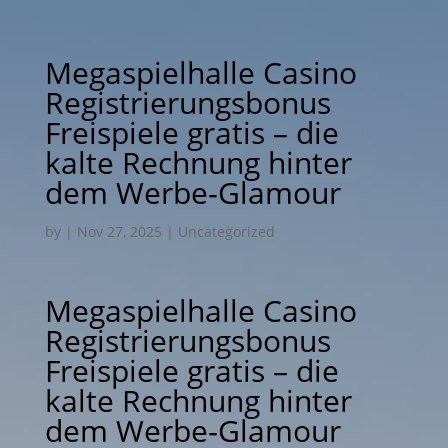
Megaspielhalle Casino
Registrierungsbonus
Freispiele gratis – die
kalte Rechnung hinter
dem Werbe‑Glamour
by
|
Nov 27, 2025
| Uncategorized
Megaspielhalle Casino
Registrierungsbonus
Freispiele gratis – die
kalte Rechnung hinter
dem Werbe‑Glamour