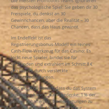
Die meisten Promotion‑Teams ignorieren
das psychologische Spiel: Sie geben dir 30
Freispiele, du denkst an 30
Gewinnchancen, aber die Realität – 30
Chancen, dass das Haus gewinnt.
Im Endeffekt ist das
Registrierungsbonus‑Modell ein reines
Cash‑Flow‑Werkzeug für das Casino: Es
lockt neue Spieler, bindet sie für
48 Stunden und extrahiert im Schnitt 8 €
pro Nutzer durch versteckte
Umsatzbedingungen.
Und wenn du denkst, dass du das System
ausnutzen kannst, dann bedenke: 1 % der
Spieler schaffen es, die Bedingungen zu
erfüllen, während 99 % einfach nur