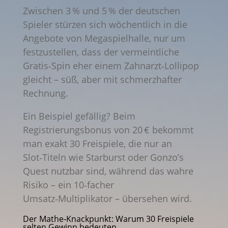
Zwischen 3 % und 5 % der deutschen
Spieler stürzen sich wöchentlich in die
Angebote von Megaspielhalle, nur um
festzustellen, dass der vermeintliche
Gratis‑Spin eher einem Zahnarzt‑Lollipop
gleicht – süß, aber mit schmerzhafter
Rechnung.
Ein Beispiel gefällig? Beim
Registrierungsbonus von 20 € bekommt
man exakt 30 Freispiele, die nur an
Slot‑Titeln wie Starburst oder Gonzo’s
Quest nutzbar sind, während das wahre
Risiko – ein 10‑facher
Umsatz‑Multiplikator – übersehen wird.
Der Mathe‑Knackpunkt: Warum 30 Freispiele
selten Gewinn bedeuten