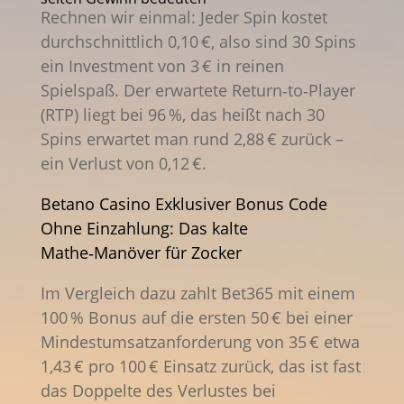
Rechnen wir einmal: Jeder Spin kostet
durchschnittlich 0,10 €, also sind 30 Spins
ein Investment von 3 € in reinen
Spielspaß. Der erwartete Return‑to‑Player
(RTP) liegt bei 96 %, das heißt nach 30
Spins erwartet man rund 2,88 € zurück –
ein Verlust von 0,12 €.
Betano Casino Exklusiver Bonus Code
Ohne Einzahlung: Das kalte
Mathe‑Manöver für Zocker
Im Vergleich dazu zahlt Bet365 mit einem
100 % Bonus auf die ersten 50 € bei einer
Mindestumsatzanforderung von 35 € etwa
1,43 € pro 100 € Einsatz zurück, das ist fast
das Doppelte des Verlustes bei