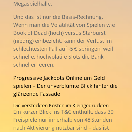
Megaspielhalle.
Und das ist nur die Basis‑Rechnung.
Wenn man die Volatilität von Spielen wie
Book of Dead (hoch) versus Starburst
(niedrig) einbezieht, kann der Verlust im
schlechtesten Fall auf -5 € springen, weil
schnelle, hochvolatile Slots die Bank
schneller leeren.
Progressive Jackpots Online um Geld
spielen – Der unverblümte Blick hinter die
glänzende Fassade
Die versteckten Kosten im Kleingedruckten
Ein kurzer Blick ins T&C enthüllt, dass 30
Freispiele nur innerhalb von 48 Stunden
nach Aktivierung nutzbar sind – das ist