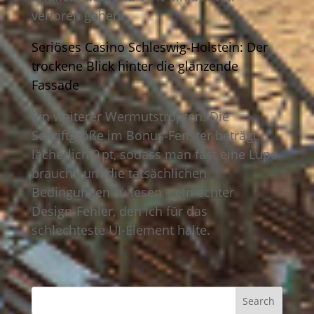
verloren gehen.
Seriöses Casino Schleswig‑Holstein: Der
trockene Blick hinter die glänzende
Fassade
Ein weiterer Wermutstropfen: Die
Schriftgröße im Bonus‑Fenster beträgt
lächerlich 9 pt, sodass man fast eine Lupe
braucht, um die tatsächlichen
Bedingungen zu lesen – ein echter
Design‑Fehler, den ich für das
schlechteste UI-Element halte.
Search