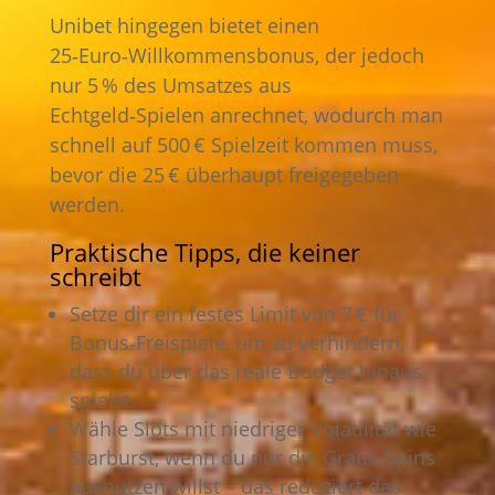
Unibet hingegen bietet einen
25‑Euro‑Willkommensbonus, der jedoch
nur 5 % des Umsatzes aus
Echtgeld‑Spielen anrechnet, wodurch man
schnell auf 500 € Spielzeit kommen muss,
bevor die 25 € überhaupt freigegeben
werden.
Praktische Tipps, die keiner
schreibt
Setze dir ein festes Limit von 7 € für
Bonus‑Freispiele, um zu verhindern,
dass du über das reale Budget hinaus
spielst.
Wähle Slots mit niedriger Volatilität wie
Starburst, wenn du nur die Gratis‑Spins
ausnutzen willst – das reduziert das