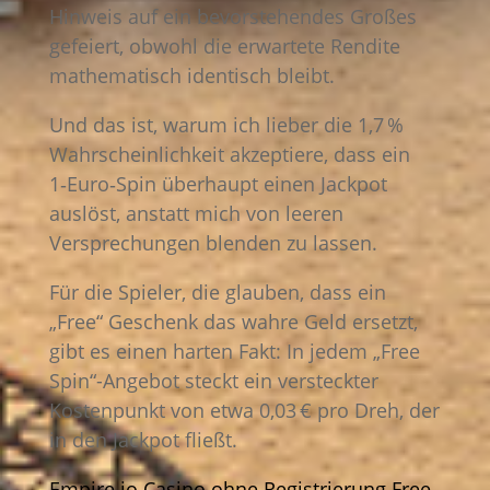
Hinweis auf ein bevorstehendes Großes
gefeiert, obwohl die erwartete Rendite
mathematisch identisch bleibt.
Und das ist, warum ich lieber die 1,7 %
Wahrscheinlichkeit akzeptiere, dass ein
1‑Euro‑Spin überhaupt einen Jackpot
auslöst, anstatt mich von leeren
Versprechungen blenden zu lassen.
Für die Spieler, die glauben, dass ein
„Free“ Geschenk das wahre Geld ersetzt,
gibt es einen harten Fakt: In jedem „Free
Spin“-Angebot steckt ein versteckter
Kostenpunkt von etwa 0,03 € pro Dreh, der
in den Jackpot fließt.
Empire io Casino ohne Registrierung Free