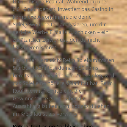
Die ironische Realität: Während du über
0,01 € nachdenkst, investiert das Casino in
komplexe Algorithmen, die deine
Spielgewohnheiten analysieren, um dir
gezielte Werbe‑E‑Mails zu schicken – ein
zusätzlicher Zeitverlust, den du nicht
kalkulieren kannst.
Ein kurzer Vergleich: Beim Spielautomaten
Starburst könntest du nach 50 Spins
bereits einen Gewinn von 2 € erzielen, weil
das Spiel eine höhere Volatilität hat. Beim
Roulette mit 1 Cent bleibt die
Gewinnchance gleich, aber die
Auszahlung ist begrenzt, sodass du eher
im Kreis läufst als vorwärts.
Betmaster Casino Cashback ohne