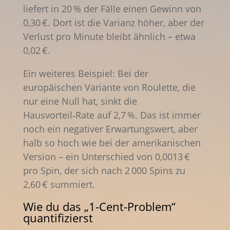
liefert in 20 % der Fälle einen Gewinn von
0,30 €. Dort ist die Varianz höher, aber der
Verlust pro Minute bleibt ähnlich – etwa
0,02 €.
Ein weiteres Beispiel: Bei der
europäischen Variante von Roulette, die
nur eine Null hat, sinkt die
Hausvorteil‑Rate auf 2,7 %. Das ist immer
noch ein negativer Erwartungswert, aber
halb so hoch wie bei der amerikanischen
Version – ein Unterschied von 0,0013 €
pro Spin, der sich nach 2 000 Spins zu
2,60 € summiert.
Wie du das „1‑Cent‑Problem“
quantifizierst