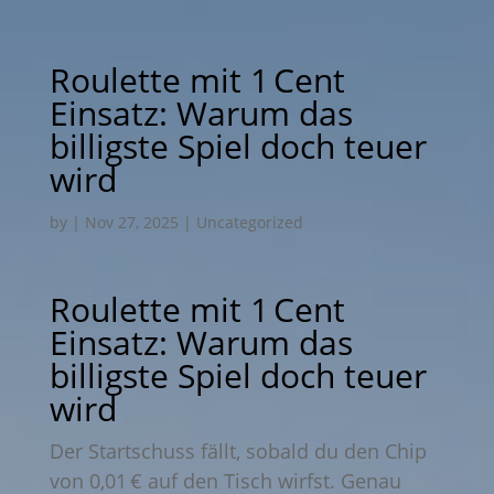
Roulette mit 1 Cent
Einsatz: Warum das
billigste Spiel doch teuer
wird
by
|
Nov 27, 2025
| Uncategorized
Roulette mit 1 Cent
Einsatz: Warum das
billigste Spiel doch teuer
wird
Der Startschuss fällt, sobald du den Chip
von 0,01 € auf den Tisch wirfst. Genau