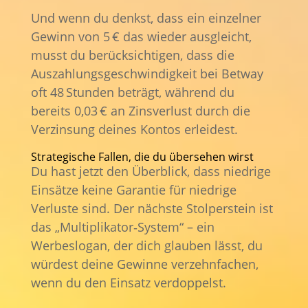
Und wenn du denkst, dass ein einzelner
Gewinn von 5 € das wieder ausgleicht,
musst du berücksichtigen, dass die
Auszahlungsgeschwindigkeit bei Betway
oft 48 Stunden beträgt, während du
bereits 0,03 € an Zinsverlust durch die
Verzinsung deines Kontos erleidest.
Strategische Fallen, die du übersehen wirst
Du hast jetzt den Überblick, dass niedrige
Einsätze keine Garantie für niedrige
Verluste sind. Der nächste Stolperstein ist
das „Multiplikator‑System“ – ein
Werbeslogan, der dich glauben lässt, du
würdest deine Gewinne verzehnfachen,
wenn du den Einsatz verdoppelst.