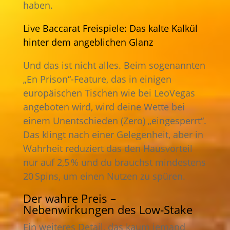
haben.
Live Baccarat Freispiele: Das kalte Kalkül
hinter dem angeblichen Glanz
Und das ist nicht alles. Beim sogenannten
„En Prison“-Feature, das in einigen
europäischen Tischen wie bei LeoVegas
angeboten wird, wird deine Wette bei
einem Unentschieden (Zero) „eingesperrt“.
Das klingt nach einer Gelegenheit, aber in
Wahrheit reduziert das den Hausvorteil
nur auf 2,5 % und du brauchst mindestens
20 Spins, um einen Nutzen zu spüren.
Der wahre Preis –
Nebenwirkungen des Low‑Stake
Ein weiteres Detail, das kaum jemand