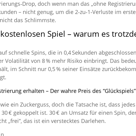
strierungs‑Drop, doch wenn man das „ohne Registrieru
kunden – nicht genug, um die 2‑zu‑1‑Verluste im erst
 nicht das Schlimmste.
kostenlosen Spiel – warum es trotz
t auf schnelle Spins, die in 0,4 Sekunden abgeschlosse
 Volatilität von 8 % mehr Risiko einbringt. Das bedeu
rhält, im Schnitt nur 0,5 % seiner Einsätze zurückbeko
gt.
trierung erhalten – Der wahre Preis des “Glückspiels”
wie ein Zuckerguss, doch die Tatsache ist, dass jedes
30 € gekoppelt ist. 30 € an Umsatz für einen Spin, de
ht „frei“, das ist ein verstecktes Darlehen.
in