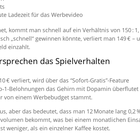
ts
ute Ladezeit für das Werbevideo
 kommt man schnell auf ein Verhältnis von 150 : 1,
tisch „schnell“ gewinnen könnte, verliert man 149 € – 
ld einzahlt.
ersprechen das Spielverhalten
10 € verliert, wird über das “Sofort‑Gratis”-Feature
‑to‑1‑Belohnungen das Gehirn mit Dopamin überflutet
ur von einem Werbebudget stammt.
us, aber das bedeutet, dass man 12 Monate lang 0,2 
lvolumen bekommt, was bei einem monatlichen Eins
ist weniger, als ein einzelner Kaffee kostet.