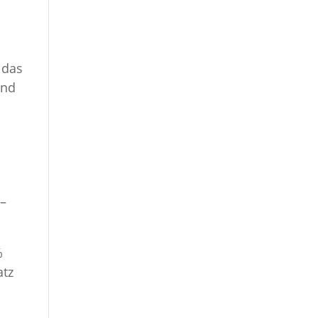
 das
und
 –
%
atz