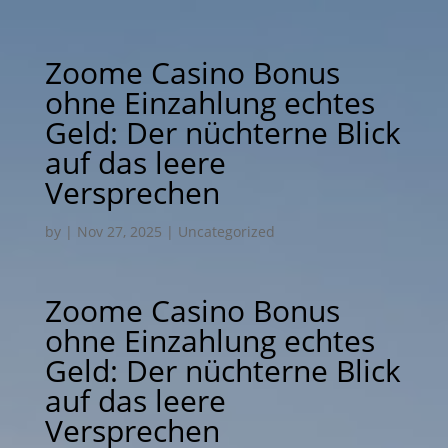
Zoome Casino Bonus
ohne Einzahlung echtes
Geld: Der nüchterne Blick
auf das leere
Versprechen
by
|
Nov 27, 2025
| Uncategorized
Zoome Casino Bonus
ohne Einzahlung echtes
Geld: Der nüchterne Blick
auf das leere
Versprechen