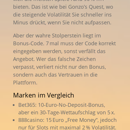
bieten. Das ist wie bei Gonzo’s Quest, wo
die steigende Volatilität Sie schneller ins
Minus drückt, wenn Sie nicht aufpassen.
Aber der wahre Stolperstein liegt im
Bonus‑Code. 7 mal muss der Code korrekt
eingegeben werden, sonst verfällt das
Angebot. Wer das falsche Zeichen
verpasst, verliert nicht nur den Bonus,
sondern auch das Vertrauen in die
Plattform.
Marken im Vergleich
Bet365: 10‑Euro-No‑Deposit‑Bonus,
aber ein 30‑Tage‑Wettaufschlag von 5 x.
888casino: 15 Euro „Free Money“, jedoch
nur für Slots mit maximal 2 % Volatilität.