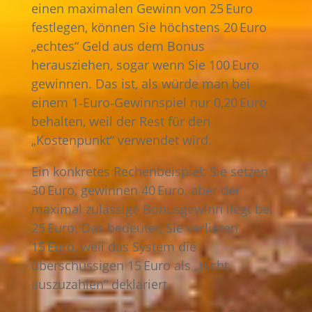
einen maximalen Gewinn von 25 Euro
festlegen, können Sie höchstens 20 Euro
„echtes“ Geld aus dem Bonus
herausziehen, sogar wenn Sie 100 Euro
gewinnen. Das ist, als würde man bei
einem 1‑Euro‑Gewinnspiel nur 0,20 Euro
behalten, weil der Rest für den
„Kostenpunkt“ verwendet wird.
Ein konkretes Rechenbeispiel: Sie setzen
30 Euro, gewinnen 40 Euro, aber der
maximal zulässige Bonusgewinn liegt bei
25 Euro. Das bedeutet, Sie verlieren
15 Euro, weil das System die
überschüssigen 15 Euro als „nicht
auszuzahlen“ deklariert.