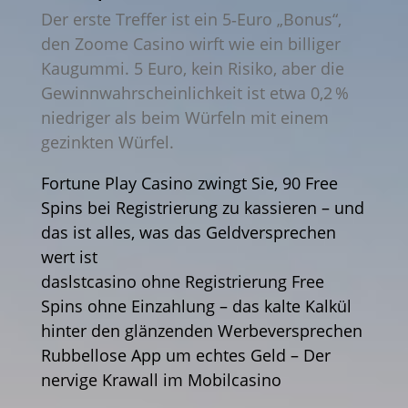
Der erste Treffer ist ein 5‑Euro „Bonus“,
den Zoome Casino wirft wie ein billiger
Kaugummi. 5 Euro, kein Risiko, aber die
Gewinnwahrscheinlichkeit ist etwa 0,2 %
niedriger als beim Würfeln mit einem
gezinkten Würfel.
Fortune Play Casino zwingt Sie, 90 Free
Spins bei Registrierung zu kassieren – und
das ist alles, was das Geldversprechen
wert ist
daslstcasino ohne Registrierung Free
Spins ohne Einzahlung – das kalte Kalkül
hinter den glänzenden Werbeversprechen
Rubbellose App um echtes Geld – Der
nervige Krawall im Mobilcasino