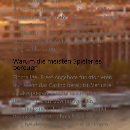
Vergessen Sie nicht, dass Zoome Casino
die Auszahlungsgebühr von 5 % auf alle
Bonusgewinne erhebt. Das reduziert Ihren
Netto‑Gewinn von 25 Euro auf 23,75 Euro.
Im Endeffekt haben Sie 3,75 Euro weniger,
als wenn Sie das Geld von Anfang an
eingezahlt hätten.
Warum die meisten Spieler es
bereuen
Einmalige „Free“-Angebote funktionieren
nur, wenn das Casino bereit ist, Verluste
zu akzeptieren. Zoome Casino begrenzt
den maximalen Gewinn, weil das
Geschäftsmodell auf Tausende kleiner
Verluste basiert – ähnlich wie bei einem
Slot, bei dem jede Runde ein Minimum